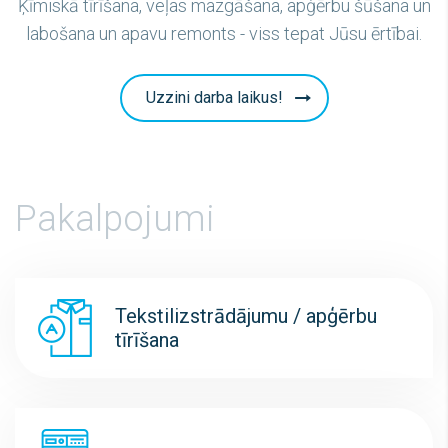
Ķīmiskā tīrīšana, veļas mazgāšana, apģērbu šūšana un
labošana un apavu remonts - viss tepat Jūsu ērtībai.
Uzzini darba laikus!
Pakalpojumi
Tekstilizstrādājumu / apģērbu
tīrīšana