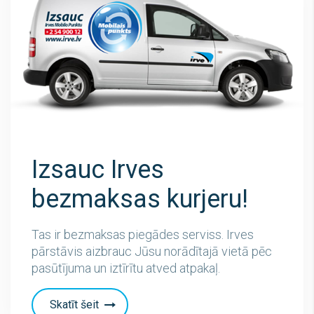
Izsauc Irves
bezmaksas kurjeru!
Tas ir bezmaksas piegādes serviss. Irves
pārstāvis aizbrauc Jūsu norādītajā vietā pēc
pasūtījuma un iztīrītu atved atpakaļ.
Skatīt šeit