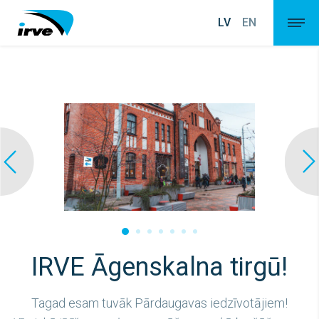
LV
EN
IRVE Āgenskalna tirgū!
Tagad esam tuvāk Pārdaugavas iedzīvotājiem!