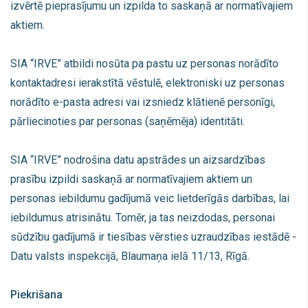
izvērtē pieprasījumu un izpilda to saskaņā ar normatīvajiem
aktiem.
SIA “IRVE” atbildi nosūta pa pastu uz personas norādīto
kontaktadresi ierakstītā vēstulē, elektroniski uz personas
norādīto e-pasta adresi vai izsniedz klātienē personīgi,
pārliecinoties par personas (saņēmēja) identitāti.
SIA “IRVE” nodrošina datu apstrādes un aizsardzības
prasību izpildi saskaņā ar normatīvajiem aktiem un
personas iebildumu gadījumā veic lietderīgās darbības, lai
iebildumus atrisinātu. Tomēr, ja tas neizdodas, personai
sūdzību gadījumā ir tiesības vērsties uzraudzības iestādē -
Datu valsts inspekcijā, Blaumaņa ielā 11/13, Rīgā.
Piekrišana