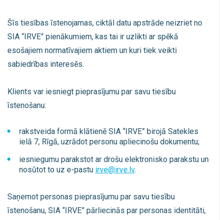
Šīs tiesības īstenojamas, ciktāl datu apstrāde neizriet no
SIA “IRVE” pienākumiem, kas tai ir uzlikti ar spēkā
esošajiem normatīvajiem aktiem un kuri tiek veikti
sabiedrības interesēs.
Klients var iesniegt pieprasījumu par savu tiesību
īstenošanu:
rakstveida formā klātienē SIA “IRVE” birojā Satekles
ielā 7, Rīgā, uzrādot personu apliecinošu dokumentu;
iesniegumu parakstot ar drošu elektronisko parakstu un
nosūtot to uz e-pastu
irve@irve.lv
.
Saņemot personas pieprasījumu par savu tiesību
īstenošanu, SIA “IRVE” pārliecinās par personas identitāti,