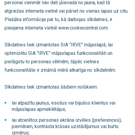
personai vienmēr nav dati jāievada no jauna, kad tā
atgriežas interneta vietnē vai pāriet no vienas lapas uz citu.
Plašāka informācija par to, kā darbojas sīkdatnes, ir
pieejama interneta vietnē www.cookiecentral.com.
Sīkdatnes tiek izmantotas SIA “IRVE” mājaslapā, lai
optimizētu SIA “IRVE” mājaslapas funkcionalitāti un
pielāgotu to personas vēlmēm, tāpēc vietnes
funkcionalitāte ir zināmā mērā atkarīga no sīkdatnēm.
Sīkdatnes tiek izmantotas šādiem nolūkiem:
lai atpazītu jaunus, esošus vai bijušos klientus vai
mājaslapas apmeklētājus;
lai atcerētos personas ekrāna izvēles (preferences),
piemēram, kontrasta krāsas uzstādījumus vai burtu
izmērus;