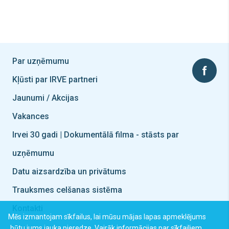
Par uzņēmumu
Kļūsti par IRVE partneri
Jaunumi / Akcijas
Vakances
Irvei 30 gadi | Dokumentālā filma - stāsts par
uzņēmumu
Datu aizsardzība un privātums
Trauksmes celšanas sistēma
Kontakti
Mēs izmantojam sīkfailus, lai mūsu mājas lapas apmeklējums
būtu jums jauka pieredze.
Vairāk informācijas par sīkfailiem.