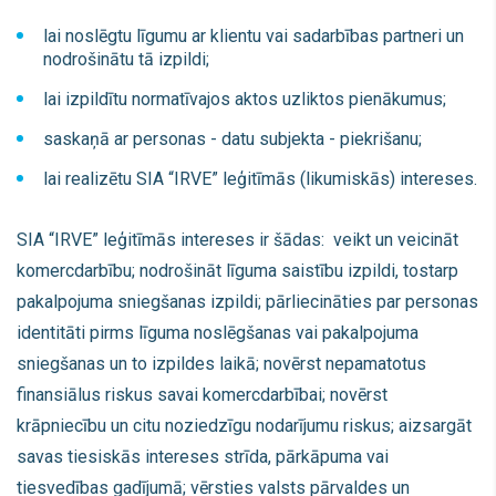
lai noslēgtu līgumu ar klientu vai sadarbības partneri un
nodrošinātu tā izpildi;
lai izpildītu normatīvajos aktos uzliktos pienākumus;
saskaņā ar personas - datu subjekta - piekrišanu;
lai realizētu SIA “IRVE” leģitīmās (likumiskās) intereses.
SIA “IRVE” leģitīmās intereses ir šādas: veikt un veicināt
komercdarbību; nodrošināt līguma saistību izpildi, tostarp
pakalpojuma sniegšanas izpildi; pārliecināties par personas
identitāti pirms līguma noslēgšanas vai pakalpojuma
sniegšanas un to izpildes laikā; novērst nepamatotus
finansiālus riskus savai komercdarbībai; novērst
krāpniecību un citu noziedzīgu nodarījumu riskus; aizsargāt
savas tiesiskās intereses strīda, pārkāpuma vai
tiesvedības gadījumā; vērsties valsts pārvaldes un