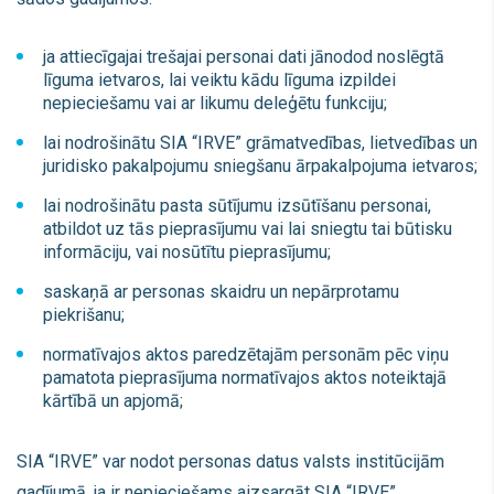
ja attiecīgajai trešajai personai dati jānodod noslēgtā
līguma ietvaros, lai veiktu kādu līguma izpildei
nepieciešamu vai ar likumu deleģētu funkciju;
lai nodrošinātu SIA “IRVE” grāmatvedības, lietvedības un
juridisko pakalpojumu sniegšanu ārpakalpojuma ietvaros;
lai nodrošinātu pasta sūtījumu izsūtīšanu personai,
atbildot uz tās pieprasījumu vai lai sniegtu tai būtisku
informāciju, vai nosūtītu pieprasījumu;
saskaņā ar personas skaidru un nepārprotamu
piekrišanu;
normatīvajos aktos paredzētajām personām pēc viņu
pamatota pieprasījuma normatīvajos aktos noteiktajā
kārtībā un apjomā;
SIA “IRVE” var nodot personas datus valsts institūcijām
gadījumā, ja ir nepieciešams aizsargāt SIA “IRVE”