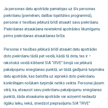
Ja personas datu apstrāde pamatojas uz šīs personas
piekrišanu (piemēram, dalībai lojalitātes programmā),
personai ir tiesības jebkurā brīdī atsaukt savu piekrišanu.
Piekrišanas atsaukšana neietekmē apstrādes likumīgumu
pirms piekrišanas atsaukšanas brīža.
Personai ir tiesības jebkurā brīdī atsaukt datu apstrādei
doto piekrišanu tādā pat veidā, kādā tā dota, tas ir –
rakstiskā veidā klātienē SIA “IRVE” birojā vai jebkurā
pakalpojumu sniegšanas punktā, un tādā gadījumā turpmāka
datu apstrāde, kas balstīta uz iepriekš doto piekrišanu
konkrētajam nolūkam turpmāk netiks veikta. Personai jāņem
vērā, ka, atsaucot savu piekrišanu pakalpojumu sniegšanas
punktā, šāda atsaukuma apstrāde var aizņemt nedaudz
ilgāku laiku, nekā, sniedzot pieprasījumu SIA “IRVE”