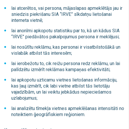
lai atcerētos, vai persona, mājaslapas apmeklētājs jau ir
sniedzis piekrišanu SIA “IRVE” sīkdatņu lietošanai
interneta vietnē;
lai anonīmi apkopotu statistiku par to, kā un kādus SIA
“IRVE” piedāvātos pakalpojumus persona ir meklējusi;
lai nosūtītu reklāmu, kas personai ir visatbilstošākā un
vislabāk atbilst tās interesēm;
lai ierobežotu to, cik reižu persona redz reklāmu, un lai
palīdzētu izmērīt reklāmas kampaņas efektivitāti;
lai apkopotu uzticamu vietnes lietošanas informāciju,
kas ļauj izmērīt, cik labi vietne atbilst tās lietotāju
vajadzībām, un lai veiktu jebkādus nepieciešamos
uzlabojumus;
lai analizētu tīmekļa vietnes apmeklēšanas intensitāti no
noteiktiem ģeogrāfiskiem reģioniem.