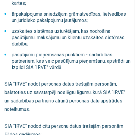
kartes;
ārpakalpojuma sniedzējam grāmatvedības, lietvedības
un juridisko pakalpojumu jautājumos;
uzskaites sistēmas uzturētājam, kas nodrošina
pasūtījumu, maksājumu un klientu uzskaites sistēmas
darbību;
pasūtījumu pieņemšanas punktiem - sadarbības
partneriem, kas veic pasūtījumu pieņemšanu, apstrādi un
izpildi SIA “IRVE” vārdā.
SIA “IRVE” nodot personas datus trešajām personām,
balstoties uz savstarpēji noslēgtu līgumu, kurā SIA “IRVE”
un sadarbības partneris atrunā personas datu apstrādes
noteikumus.
SIA “IRVE” nodod citu personu datus trešajām personām
šādos gadījumos: