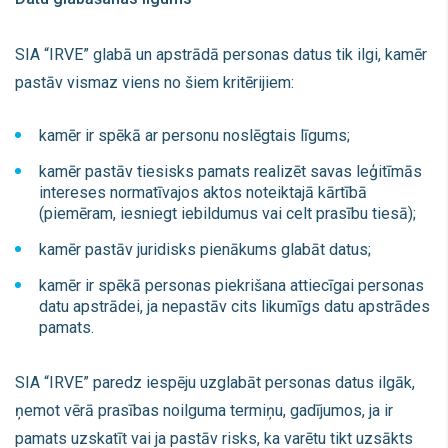
SIA “IRVE” glabā un apstrādā personas datus tik ilgi, kamēr
pastāv vismaz viens no šiem kritērijiem:
kamēr ir spēkā ar personu noslēgtais līgums;
kamēr pastāv tiesisks pamats realizēt savas leģitīmās
intereses normatīvajos aktos noteiktajā kārtībā
(piemēram, iesniegt iebildumus vai celt prasību tiesā);
kamēr pastāv juridisks pienākums glabāt datus;
kamēr ir spēkā personas piekrišana attiecīgai personas
datu apstrādei, ja nepastāv cits likumīgs datu apstrādes
pamats.
SIA “IRVE” paredz iespēju uzglabāt personas datus ilgāk,
ņemot vērā prasības noilguma termiņu, gadījumos, ja ir
pamats uzskatīt vai ja pastāv risks, ka varētu tikt uzsākts