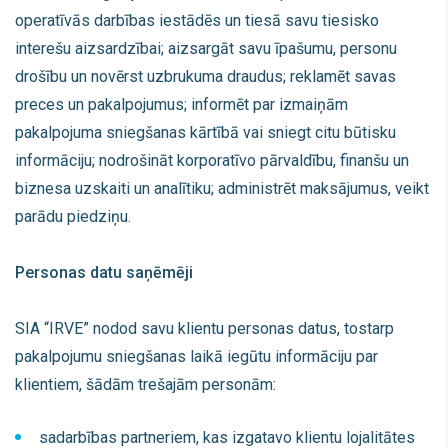
operatīvās darbības iestādēs un tiesā savu tiesisko
interešu aizsardzībai; aizsargāt savu īpašumu, personu
drošību un novērst uzbrukuma draudus; reklamēt savas
preces un pakalpojumus; informēt par izmaiņām
pakalpojuma sniegšanas kārtībā vai sniegt citu būtisku
informāciju; nodrošināt korporatīvo pārvaldību, finanšu un
biznesa uzskaiti un analītiku; administrēt maksājumus, veikt
parādu piedziņu.
Personas datu saņēmēji
SIA “IRVE” nodod savu klientu personas datus, tostarp
pakalpojumu sniegšanas laikā iegūtu informāciju par
klientiem, šādām trešajām personām:
sadarbības partneriem, kas izgatavo klientu lojalitātes