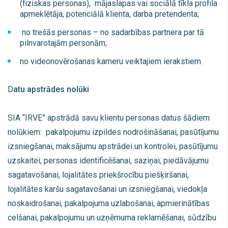
(fiziskas personas), mājaslapas vai sociālā tīkla profila
apmeklētāja, potenciālā klienta, darba pretendenta;
no trešās personas – no sadarbības partnera par tā
pilnvarotajām personām;
no videonovērošanas kameru veiktajiem ierakstiem.
D
atu apstrādes nolūki
SIA “IRVE” apstrādā savu klientu personas datus šādiem
nolūkiem: pakalpojumu izpildes nodrošināšanai, pasūtījumu
izsniegšanai, maksājumu apstrādei un kontrolei, pasūtījumu
uzskaitei, personas identificēšanai, saziņai, piedāvājumu
sagatavošanai, lojalitātes priekšrocību piešķiršanai,
lojalitātes karšu sagatavošanai un izsniegšanai, viedokļa
noskaidrošanai, pakalpojuma uzlabošanai, apmierinātības
celšanai, pakalpojumu un uzņēmuma reklamēšanai, sūdzību