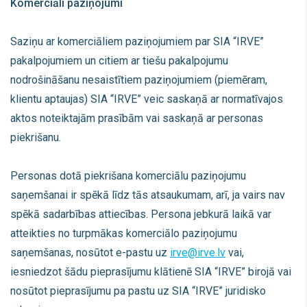
Komerciāli paziņojumi
Saziņu ar komerciāliem paziņojumiem par SIA “IRVE”
pakalpojumiem un citiem ar tiešu pakalpojumu
nodrošināšanu nesaistītiem paziņojumiem (piemēram,
klientu aptaujas) SIA “IRVE” veic saskaņā ar normatīvajos
aktos noteiktajām prasībām vai saskaņā ar personas
piekrišanu.
Personas dotā piekrišana komerciālu paziņojumu
saņemšanai ir spēkā līdz tās atsaukumam, arī, ja vairs nav
spēkā sadarbības attiecības. Persona jebkurā laikā var
atteikties no turpmākas komerciālo paziņojumu
saņemšanas, nosūtot e-pastu uz
irve@irve.lv
vai,
iesniedzot šādu pieprasījumu klātienē SIA “IRVE” birojā vai
nosūtot pieprasījumu pa pastu uz SIA “IRVE” juridisko