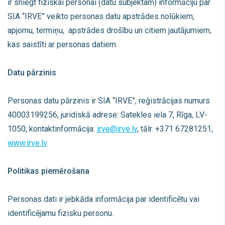
ir sniegt fiziskai personai (datu subjektam) informāciju par
SIA “IRVE” veikto personas datu apstrādes nolūkiem,
apjomu, termiņu, apstrādes drošību un citiem jautājumiem,
kas saistīti ar personas datiem.
Datu pārzinis
Personas datu pārzinis ir SIA “IRVE”, reģistrācijas numurs
40003199256, juridiskā adrese: Satekles iela 7, Rīga, LV-
1050, kontaktinformācija:
irve@irve.lv
, tālr. +371 67281251,
www.irve.lv
.
Politikas piemērošana
Personas dati ir jebkāda informācija par identificētu vai
identificējamu fizisku personu.