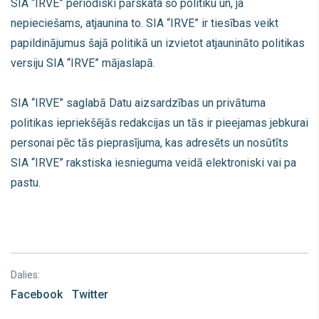
SIA “IRVE” periodiski pārskata šo politiku un, ja
nepieciešams, atjaunina to. SIA “IRVE” ir tiesības veikt
papildinājumus šajā politikā un izvietot atjaunināto politikas
versiju SIA “IRVE” mājaslapā.
SIA “IRVE” saglabā Datu aizsardzības un privātuma
politikas iepriekšējās redakcijas un tās ir pieejamas jebkurai
personai pēc tās pieprasījuma, kas adresēts un nosūtīts
SIA “IRVE” rakstiska iesnieguma veidā elektroniski vai pa
pastu.
Dalies:
Facebook
Twitter