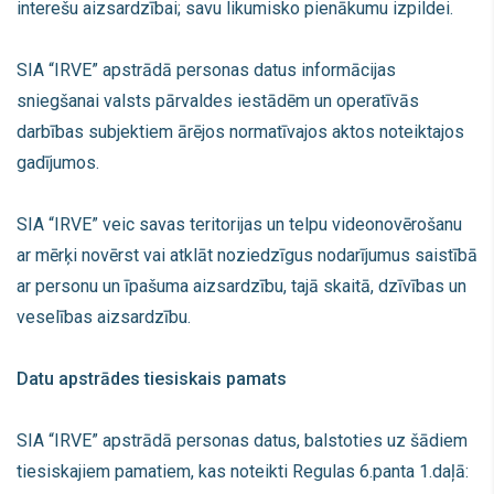
interešu aizsardzībai; savu likumisko pienākumu izpildei.
SIA “IRVE” apstrādā personas datus informācijas
sniegšanai valsts pārvaldes iestādēm un operatīvās
darbības subjektiem ārējos normatīvajos aktos noteiktajos
gadījumos.
SIA “IRVE” veic savas teritorijas un telpu videonovērošanu
ar mērķi novērst vai atklāt noziedzīgus nodarījumus saistībā
ar personu un īpašuma aizsardzību, tajā skaitā, dzīvības un
veselības aizsardzību.
Datu apstrādes tiesiskais pamats
SIA “IRVE” apstrādā personas datus, balstoties uz šādiem
tiesiskajiem pamatiem, kas noteikti Regulas 6.panta 1.daļā: