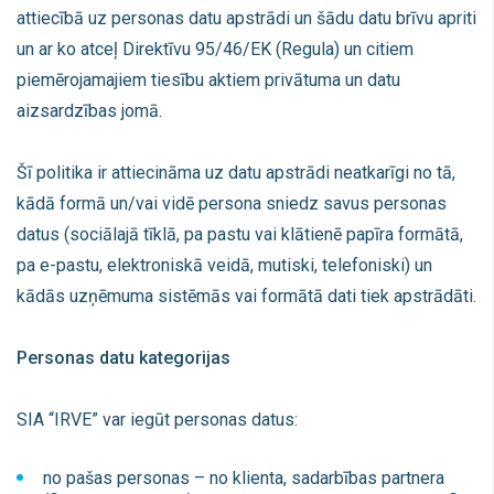
attiecībā uz personas datu apstrādi un šādu datu brīvu apriti
un ar ko atceļ Direktīvu 95/46/EK (Regula) un citiem
piemērojamajiem tiesību aktiem privātuma un datu
aizsardzības jomā.
Šī politika ir attiecināma uz datu apstrādi neatkarīgi no tā,
kādā formā un/vai vidē persona sniedz savus personas
datus (sociālajā tīklā, pa pastu vai klātienē papīra formātā,
pa e-pastu, elektroniskā veidā, mutiski, telefoniski) un
kādās uzņēmuma sistēmās vai formātā dati tiek apstrādāti.
Personas datu kategorijas
SIA “IRVE” var iegūt personas datus:
no pašas personas – no klienta, sadarbības partnera