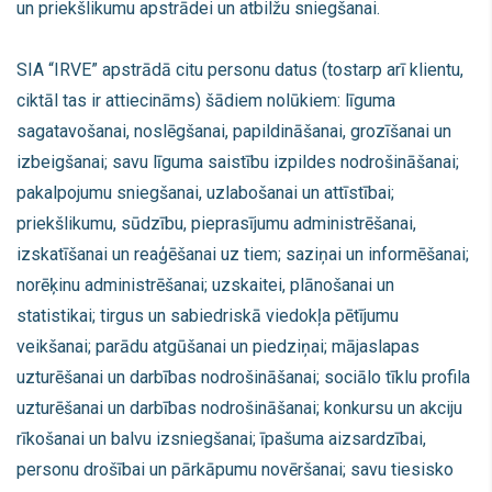
un priekšlikumu apstrādei un atbilžu sniegšanai.
SIA “IRVE” apstrādā citu personu datus (tostarp arī klientu,
ciktāl tas ir attiecināms) šādiem nolūkiem: līguma
sagatavošanai, noslēgšanai, papildināšanai, grozīšanai un
izbeigšanai; savu līguma saistību izpildes nodrošināšanai;
pakalpojumu sniegšanai, uzlabošanai un attīstībai;
priekšlikumu, sūdzību, pieprasījumu administrēšanai,
izskatīšanai un reaģēšanai uz tiem; saziņai un informēšanai;
norēķinu administrēšanai; uzskaitei, plānošanai un
statistikai; tirgus un sabiedriskā viedokļa pētījumu
veikšanai; parādu atgūšanai un piedziņai; mājaslapas
uzturēšanai un darbības nodrošināšanai; sociālo tīklu profila
uzturēšanai un darbības nodrošināšanai; konkursu un akciju
rīkošanai un balvu izsniegšanai; īpašuma aizsardzībai,
personu drošībai un pārkāpumu novēršanai; savu tiesisko