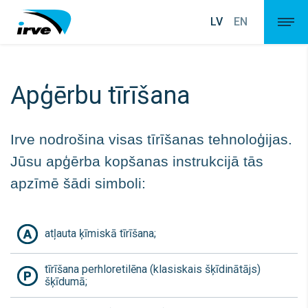
LV
EN
Apģērbu tīrīšana
Irve nodrošina visas tīrīšanas tehnoloģijas.
Jūsu apģērba kopšanas instrukcijā tās
apzīmē šādi simboli:
atļauta ķīmiskā tīrīšana;
tīrīšana perhloretilēna (klasiskais šķīdinātājs)
šķīdumā;