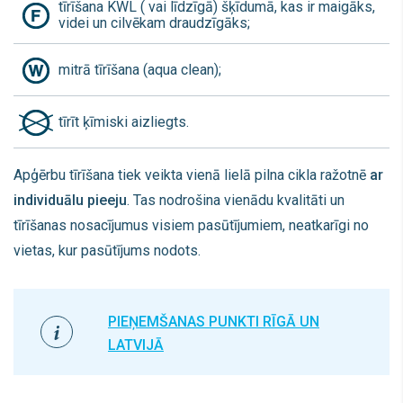
tīrīšana KWL ( vai līdzīgā) šķīdumā, kas ir maigāks,
videi un cilvēkam draudzīgāks;
mitrā tīrīšana
(aqua clean);
tīrīt ķīmiski aizliegts.
Apģērbu tīrīšana tiek veikta vienā lielā pilna cikla ražotnē
ar
individuālu pieeju
. Tas nodrošina vienādu kvalitāti un
tīrīšanas nosacījumus visiem pasūtījumiem, neatkarīgi no
vietas, kur pasūtījums nodots.
PIEŅEMŠANAS PUNKTI RĪGĀ UN
LATVIJĀ