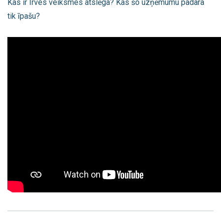
Kas ir Irves veiksmes atslēga? Kas šo uzņēmumu padara
tik īpašu?