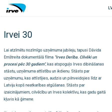
L
Irvei 30
Lai atzīmētu nozīmīgo uzņēmuma jubileju, tapusi Dāvida
Ernštreita dokumentālā filma
"Irves Derība. Cilvēki un
procesi pēc 30 gadiem"
, kas atspoguļo Irves dibināšanas
stāstu, uzņēmuma attīstību un ikdienu. Stāsts par
uzņēmumu, kas attīstījies, audzis un pilnveidojies līdz ar
Latviju kopš neatkarības atgūšanas. Stāsts par
izaicinājumiem, cilvēcību un Irves kolektīvu, kas gadu gaitā
kļuvis kā ģimene.