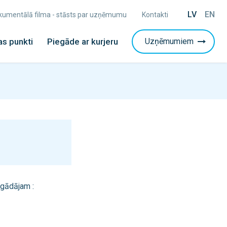
LV
EN
Dokumentālā filma - stāsts par uzņēmumu
Kontakti
s punkti
Piegāde ar kurjeru
Uzņēmumiem
egādājam :