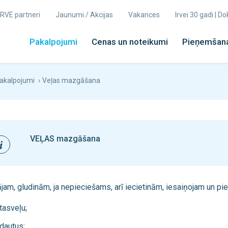
 IRVE partneri
Jaunumi / Akcijas
Vakances
Irvei 30 gadi | 
Pakalpojumi
Cenas un noteikumi
Pieņemšana
akalpojumi
›
Veļas mazgāšana
VEĻAS
mazgāšana
am, gludinām, ja nepieciešams, arī iecietinām, iesaiņojam un pi
tasveļu;
dautus;