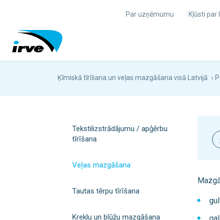
Par uzņēmumu
Kļūsti par
Ķīmiskā tīrīšana un veļas mazgāšana visā Latvijā
›
P
Tekstilizstrādājumu / apģērbu
tīrīšana
Veļas mazgāšana
Mazgāj
Tautas tērpu tīrīšana
gul
Kreklu un blūžu mazgāšana
gal