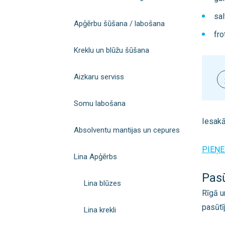
sal
Apģērbu šūšana / labošana
fro
Kreklu un blūžu šūšana
Aizkaru serviss
Somu labošana
Iesak
Absolventu mantijas un cepures
PIEŅE
Lina Apģērbs
Pasū
Lina blūzes
Rīgā u
pasūtī
Lina krekli