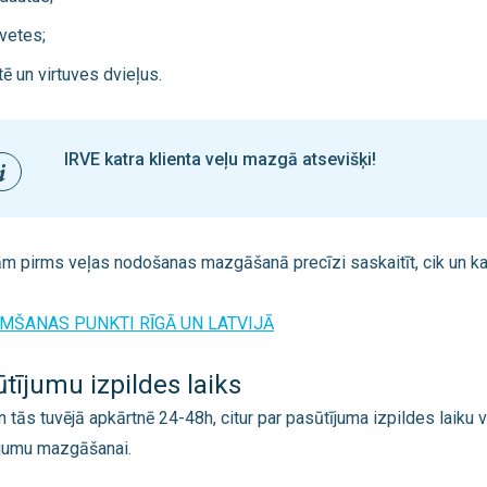
vetes;
tē un virtuves dvieļus.
IRVE katra klienta veļu mazgā atsevišķi!
ām p
irms veļas nodošanas mazgāšanā precīzi saskaitīt, cik un ka
MŠANAS PUNKTI RĪGĀ UN LATVIJĀ
tījumu izpildes laiks
n tās tuvējā apkārtnē 24-48h, citur par pasūtījuma izpildes laiku 
jumu mazgāšanai.