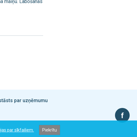
uma maiņu. Labošanas
- stāsts par uzņēmumu
jas par sīkfailiem.
Piekrītu