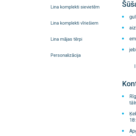
Šūš
Lina komplekti sievietēm
gul
Lina komplekti vīriešiem
aiz
em
Lina mājas tērpi
jeb
Personalizācija
Kont
Rīg
tāl
Ķek
18:
Apģ