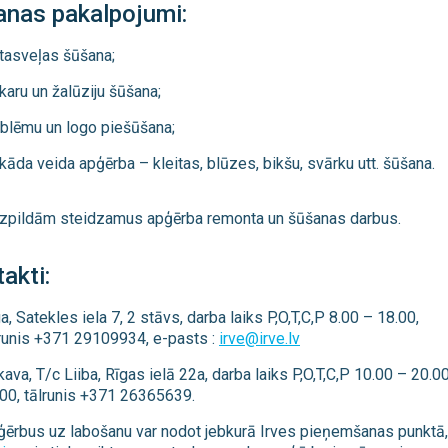
anas pakalpojumi:
tasveļas šūšana;
karu un žalūziju šūšana;
blēmu un logo piešūšana;
kāda veida apģērba – kleitas, blūzes, bikšu, svārku utt. šūšana.
Izpildām steidzamus apģērba remonta un šūšanas darbus.
akti:
a, Satekles iela 7, 2 stāvs, darba laiks P,O,T,C,P 8.00 – 18.00,
runis +371 29109934, e-pasts :
irve@irve.lv
ava, T/c Liiba, Rīgas ielā 22a, darba laiks P,O,T,C,P 10.00 – 20.
00, tālrunis +371 26365639.
ērbus uz labošanu var nodot jebkurā Irves pieņemšanas punktā,