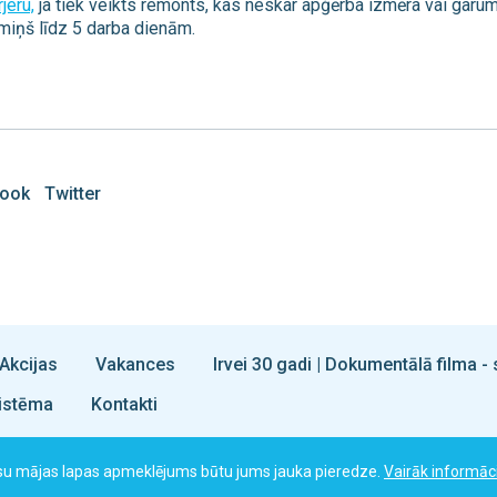
jeru,
ja tiek veikts remonts, kas neskar apģērba izmēra vai gar
miņš līdz 5 darba dienām.
ook
Twitter
Akcijas
Vakances
Irvei 30 gadi | Dokumentālā filma 
istēma
Kontakti
ūsu mājas lapas apmeklējums būtu jums jauka pieredze.
Vairāk informāci