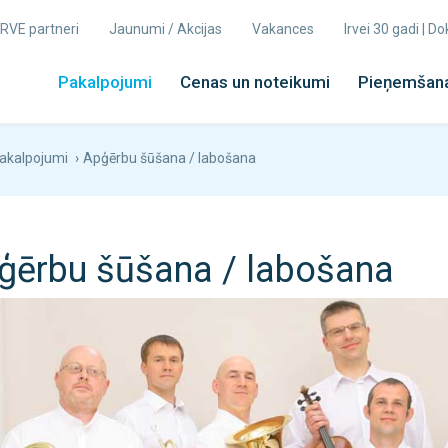
 IRVE partneri
Jaunumi / Akcijas
Vakances
Irvei 30 gadi | 
Pakalpojumi
Cenas un noteikumi
Pieņemšana
akalpojumi
›
Apģērbu šūšana / labošana
ģērbu šūšana / labošana