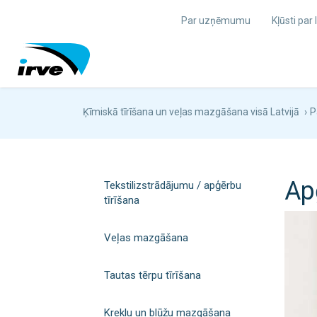
Par uzņēmumu
Kļūsti par
Ķīmiskā tīrīšana un veļas mazgāšana visā Latvijā
›
P
Ap
Tekstilizstrādājumu / apģērbu
tīrīšana
Veļas mazgāšana
Tautas tērpu tīrīšana
Kreklu un blūžu mazgāšana