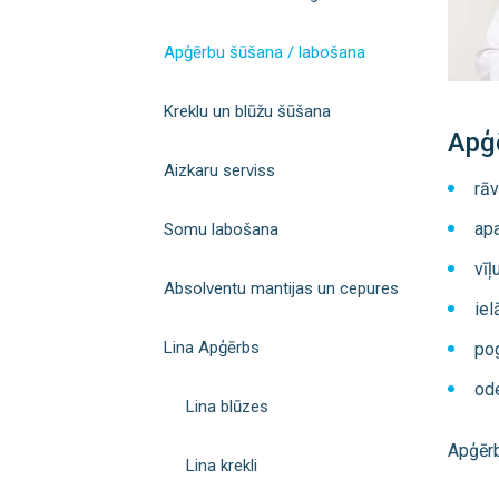
Apģērbu šūšana / labošana
Kreklu un blūžu šūšana
Apģ
Aizkaru serviss
rāv
apa
Somu labošana
vīļ
Absolventu mantijas un cepures
iel
Lina Apģērbs
po
od
Lina blūzes
Apģērb
Lina krekli