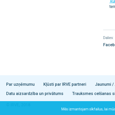
kur
ter
Dalies:
Faceb
Par uzņēmumu
Kļūsti par IRVE partneri
Jaunumi / 
Datu aizsardzība un privātums
Trauksmes celšanas s
© IRVE, 2018
Mēs izmantojam sīkfailus, lai m