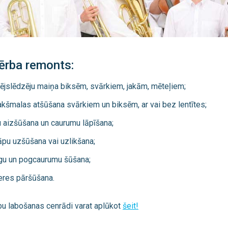
ērba remonts:
ējslēdzēju maiņa biksēm, svārkiem, jakām, mēteļiem;
kšmalas atšūšana svārkiem un biksēm, ar vai bez lentītes;
u aizšūšana un caurumu lāpīšana;
āpu uzšūšana vai uzlikšana;
gu un pogcaurumu šūšana;
eres pāršūšana.
u labošanas cenrādi varat aplūkot
šeit!