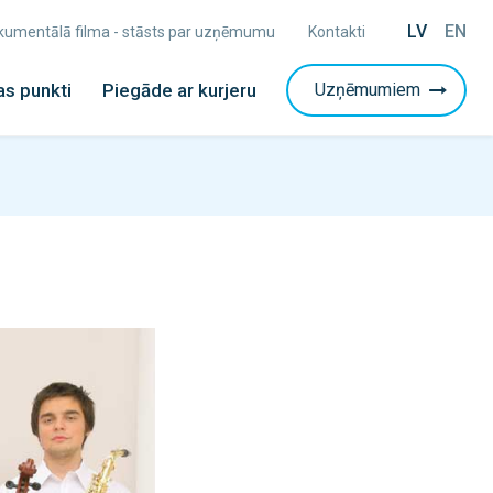
LV
EN
Dokumentālā filma - stāsts par uzņēmumu
Kontakti
s punkti
Piegāde ar kurjeru
Uzņēmumiem