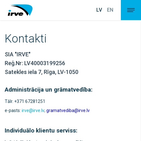
LV
EN
Kontakti
SIA "IRVE"
Reģ.Nr: LV40003199256
Satekles iela 7, Rīga, LV-1050
Administrācija un grāmatvedība:
Tālr. +371 67281251
e-pasts:
irve@irve.lv
;
gramatvediba@irve.lv
Individuālo klientu serviss: