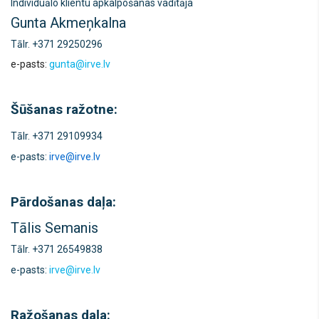
Individuālo klientu apkalpošanas vadītāja
Gunta Akmeņkalna
Tālr. +371
29250296
e-pasts:
gunta@irve.lv
Šūšanas ražotne:
Tālr. +371 29109934
e-pasts:
irve@irve.lv
Pārdošanas daļa:
Tālis Semanis
Tālr. +371 26549838
e-pasts:
irve@irve.lv
Ražošanas daļa: