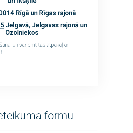
un Ikšķilē
0014
Rīgā un Rīgas rajonā
35
Jelgavā, Jelgavas rajonā un
Ozolniekos
šanai un saņemt tās atpakaļ ar
I
!
pieteikuma formu