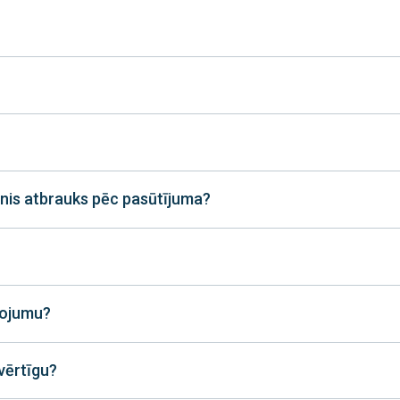
manis atbrauks pēc pasūtījuma?
pojumu?
vērtīgu?