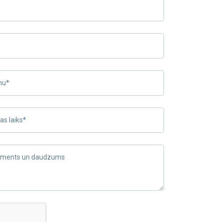
mu*
s laiks*
timents un daudzums