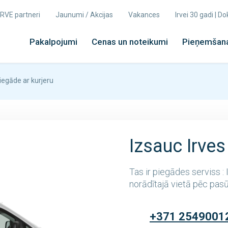
 IRVE partneri
Jaunumi / Akcijas
Vakances
Irvei 30 gadi | 
Pakalpojumi
Cenas un noteikumi
Pieņemšana
iegāde ar kurjeru
Izsauc Irves
Tas ir piegādes serviss :
norādītajā vietā pēc pasūt
+371 2549001