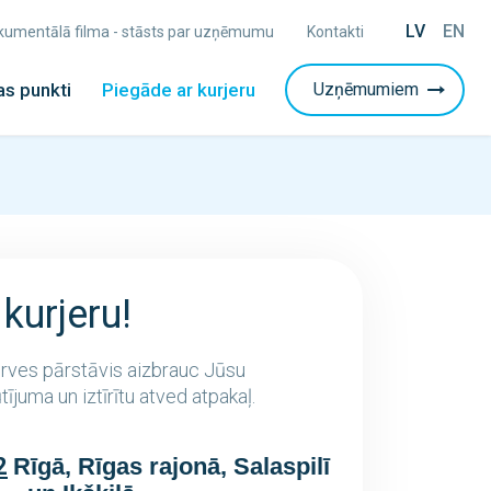
LV
EN
Dokumentālā filma - stāsts par uzņēmumu
Kontakti
s punkti
Piegāde ar kurjeru
Uzņēmumiem
 kurjeru!
 Irves pārstāvis aizbrauc Jūsu
ījuma un iztīrītu atved atpakaļ.
2
Rīgā, Rīgas rajonā, Salaspilī