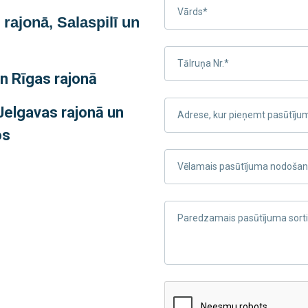
Vārds*
 rajonā, Salaspilī un
Tālruņa Nr.*
n Rīgas rajonā
Jelgavas rajonā un
Adrese, kur pieņemt pasūtīju
os
Vēlamais pasūtījuma nodošana
Paredzamais pasūtījuma sor