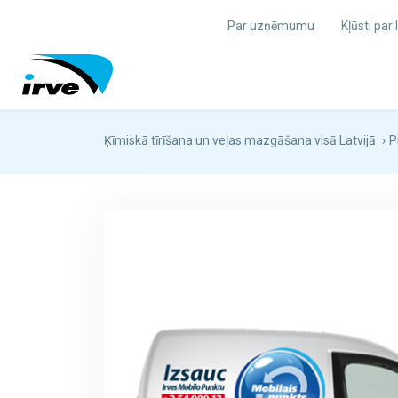
Par uzņēmumu
Kļūsti par
Ķīmiskā tīrīšana un veļas mazgāšana visā Latvijā
›
P