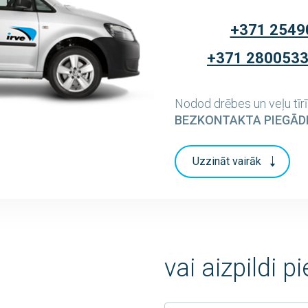
+371 2549
+371 280053
Nodod drēbes un veļu tīrī
BEZKONTAKTA PIEGĀD
Uzzināt vairāk
vai aizpildi 