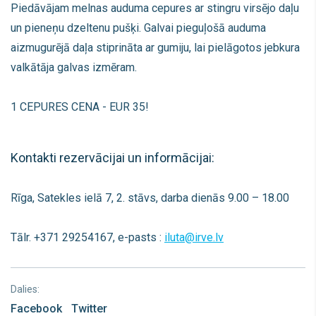
Piedāvājam melnas auduma cepures ar stingru virsējo daļu
un pieneņu dzeltenu pušķi. Galvai pieguļošā auduma
aizmugurējā daļa stiprināta ar gumiju, lai pielāgotos jebkura
valkātāja galvas izmēram.
1 CEPURES CENA - EUR 35!
Kontakti rezervācijai un informācijai:
Rīga, Satekles ielā 7, 2. stāvs, darba dienās 9.00 – 18.00
Tālr.
+371 29254167
, e-pasts :
iluta@irve.lv
Dalies:
Facebook
Twitter