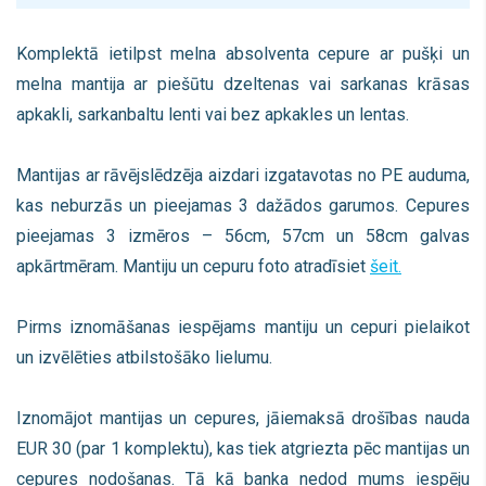
Komplektā ietilpst melna absolventa cepure ar pušķi un
melna mantija ar piešūtu dzeltenas vai sarkanas krāsas
apkakli, sarkanbaltu lenti vai bez apkakles un lentas.
Mantijas ar rāvējslēdzēja aizdari izgatavotas no PE auduma,
kas neburzās un pieejamas 3 dažādos garumos. Cepures
pieejamas 3 izmēros – 56cm, 57cm un 58cm galvas
apkārtmēram. Mantiju un cepuru foto atradīsiet
šeit.
Pirms iznomāšanas iespējams mantiju un cepuri pielaikot
un izvēlēties atbilstošāko lielumu.
Iznomājot mantijas un cepures, jāiemaksā drošības nauda
EUR 30 (par 1 komplektu), kas tiek atgriezta pēc mantijas un
cepures nodošanas. Tā kā b
anka nedod mums iespēju