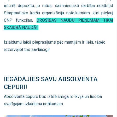
ieturēt depozītu, jo mūsu saimnieciskā darbība neatbilst
Starptautisko karšu organizāciju noteikumiem, kuri pieļauj
CNP funkcijas,
DROŠĪBAS NAUDU PIEŅEMAM TIKAI
SKAIDRĀ NAUDĀ!
Izlaidumu laikā pieprasījums pēc mantijām ir liels, tāpēc
rezervējiet tās savlaicīgi!
IEGĀDĀJIES SAVU ABSOLVENTA
CEPURI!
Absolventa cepure būs izteiksmīga relikvija un liecība
svarīgajam izlaiduma notikumam.