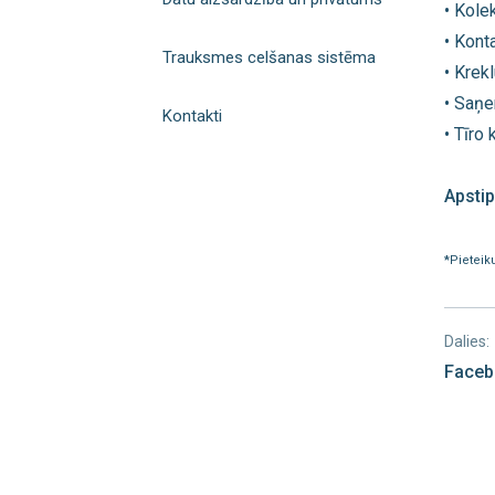
• Kole
• Kont
Trauksmes celšanas sistēma
• Krek
• Saņe
Kontakti
• Tīro
Apstip
*
Pieteik
Dalies:
Faceb