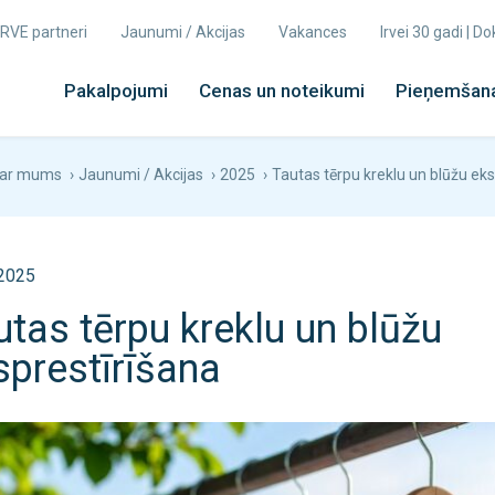
 IRVE partneri
Jaunumi / Akcijas
Vakances
Irvei 30 gadi | 
Pakalpojumi
Cenas un noteikumi
Pieņemšana
ar mums
›
Jaunumi / Akcijas
›
2025
›
Tautas tērpu kreklu un blūžu eks
.2025
utas tērpu kreklu un blūžu
sprestīrīšana