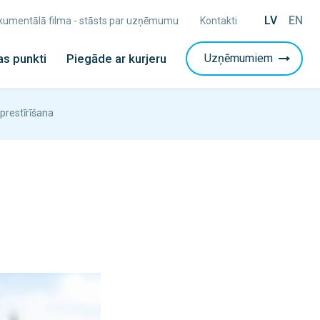
LV
EN
Dokumentālā filma - stāsts par uzņēmumu
Kontakti
s punkti
Piegāde ar kurjeru
Uzņēmumiem
prestīrīšana