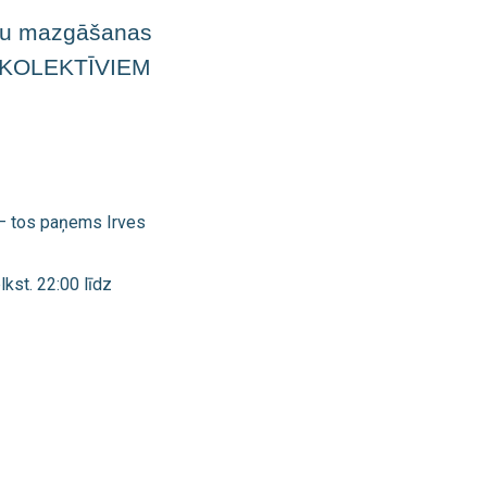
lūžu mazgāšanas
i KOLEKTĪVIEM
 – tos paņems Irves
kst. 22:00 līdz