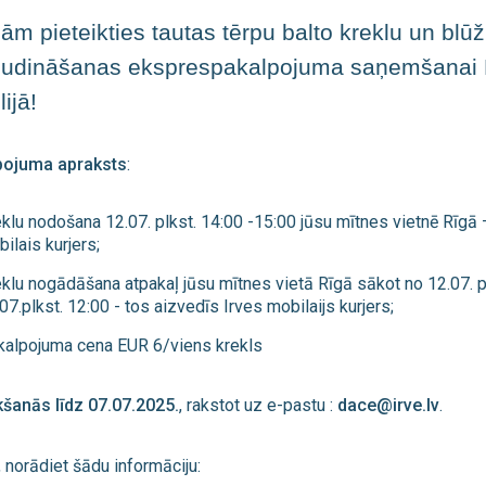
nām pieteikties tautas tērpu balto kreklu un b
ludināšanas eksprespakalpojuma saņemšana
lijā!
pojuma apraksts
:
klu nodošana 12.07. plkst. 14:00 -15:00 jūsu mītnes vietnē Rīgā
ilais kurjers;
klu nogādāšana atpakaļ jūsu mītnes vietā Rīgā sākot no 12.07. pl
07.plkst. 12:00 - tos aizvedīs Irves mobilaijs kurjers;
kalpojuma cena EUR 6/viens krekls
kšanās līdz 07.07.2025.
, rakstot uz e-pastu :
dace@irve.lv
.
 norādiet šādu informāciju: