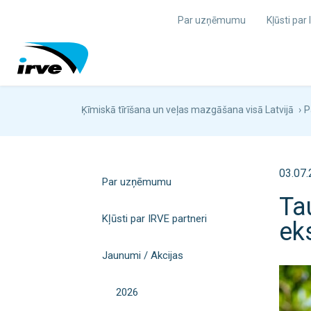
Par uzņēmumu
Kļūsti par
Ķīmiskā tīrīšana un veļas mazgāšana visā Latvijā
›
P
03.07
Par uzņēmumu
Ta
Kļūsti par IRVE partneri
ek
Jaunumi / Akcijas
2026