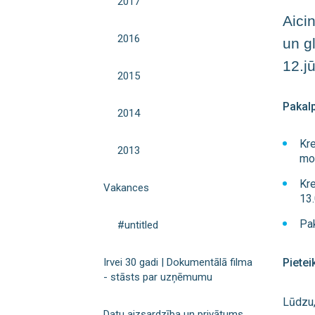
2017
Aici
2016
un g
12.jū
2015
Pakal
2014
Kre
2013
mob
Kre
Vakances
13.
Pa
#untitled
Pietei
Irvei 30 gadi | Dokumentālā filma
- stāsts par uzņēmumu
Lūdzu,
Datu aizsardzība un privātums