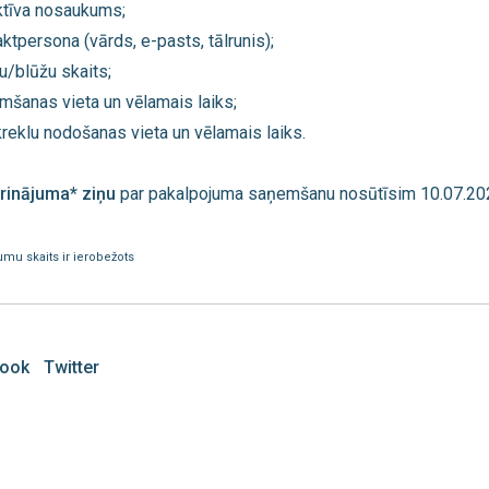
ktīva nosaukums;
aktpersona (vārds, e-pasts, tālrunis);
lu/blūžu skaits;
mšanas vieta un vēlamais laiks;
 kreklu nodošanas vieta un vēlamais laiks.
rinājuma* ziņu
par pakalpojuma saņemšanu nosūtīsim 10.07.20
umu skaits ir ierobežots
ook
Twitter