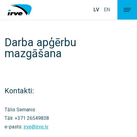
LV
EN
Darba apģērbu
mazgāšana
Kontakti:
Tālis Semanis
Tālr. +371 26549838
e-pasts:
irve@irve.lv