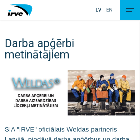
LV
EN
Darba apģērbi
metinātājiem
SIA "IRVE" oficiālais Weldas partneris
Latvijā, piedāvā darba apģērbus un darba