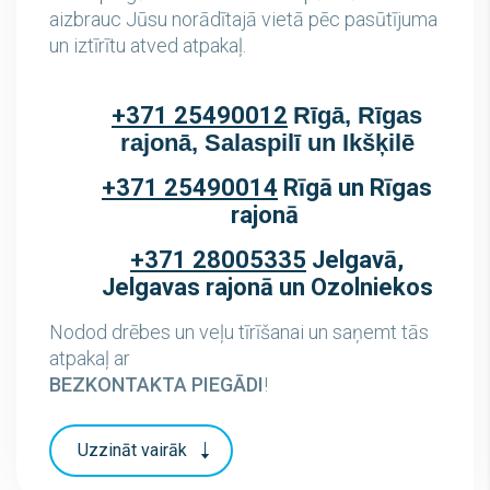
aizbrauc Jūsu norādītajā vietā pēc pasūtījuma
un iztīrītu atved atpakaļ.
+371 25490012
Rīgā, Rīgas
rajonā, Salaspilī un Ikšķilē
+371 25490014
Rīgā un Rīgas
rajonā
+371 28005335
Jelgavā,
Jelgavas rajonā un Ozolniekos
Nodod drēbes un veļu tīrīšanai un saņemt tās
atpakaļ ar
BEZKONTAKTA PIEGĀDI
!
Uzzināt vairāk