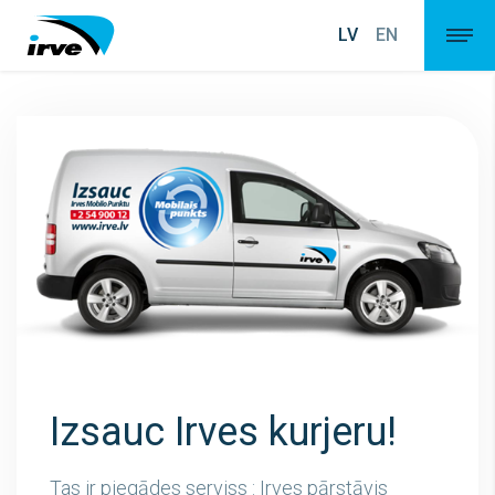
LV
EN
Izsauc Irves kurjeru!
Tas ir piegādes serviss : Irves pārstāvis