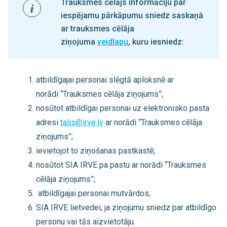
Trauksmes cēlājs informāciju par
iespējamu pārkāpumu sniedz saskaņā
ar trauksmes cēlāja
ziņojuma
veidlapu
, kuru iesniedz:
atbildīgajai personai slēgtā aploksnē ar
norādi “Trauksmes cēlāja ziņojums”;
nosūtot atbildīgai personai uz elektronisko pasta
adresi
talis@irve.lv
ar norādi “Trauksmes cēlāja
ziņojums”;
ievietojot to ziņošanas pastkastē;
nosūtot SIA IRVE pa pastu ar norādi “Trauksmes
cēlāja ziņojums”;
atbildīgajai personai mutvārdos;
SIA IRVE lietvedei, ja ziņojumu sniedz par atbildīgo
personu vai tās aizvietotāju.