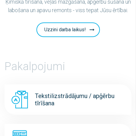
Ķīmiskā tīrīšana, veļas mazgāšana, apģērbu šūšana un
labošana un apavu remonts - viss tepat Jūsu ērtībai.
Uzzini darba laikus!
Pakalpojumi
Tekstilizstrādājumu / apģērbu
tīrīšana