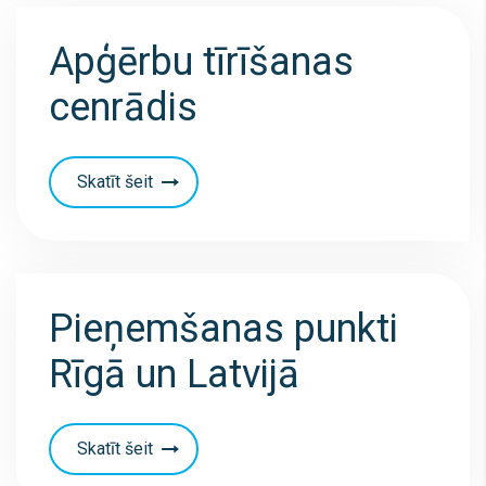
Apģērbu tīrīšanas
cenrādis
Skatīt šeit
Pieņemšanas punkti
Rīgā un Latvijā
Skatīt šeit