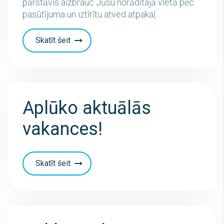
pārstāvis aizbrauc Jūsu norādītajā vietā pēc
pasūtījuma un iztīrītu atved atpakaļ.
Skatīt šeit
Aplūko aktuālās
vakances!
Skatīt šeit