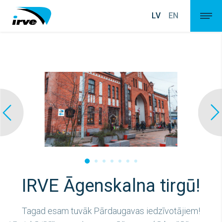
LV
EN
IRVE Āgenskalna tirgū!
Tagad esam tuvāk Pārdaugavas iedzīvotājiem!